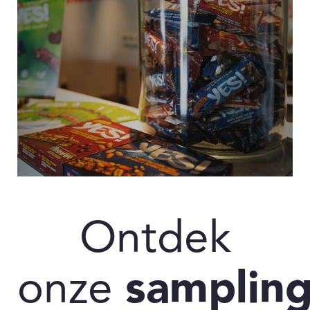
Ontdek
onze
samplin