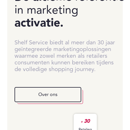
in marketing
activatie.
Shelf Service biedt al meer dan 30 jaar
geïntegreerde marketingoplossingen
waarmee zowel merken als retailers
consumenten kunnen bereiken tijdens
de volledige shopping journey.
Over ons
30
+
Retailers