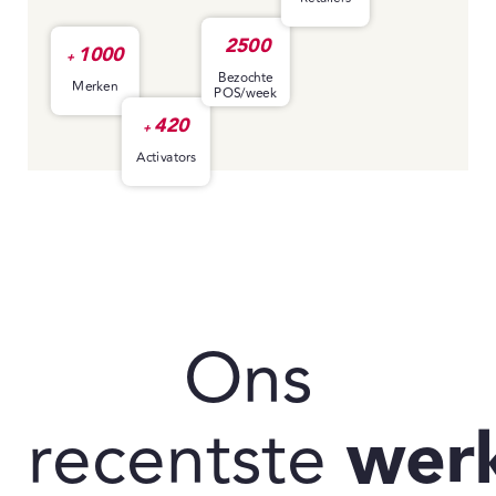
2500
1000
+
Bezochte
Merken
POS/week
420
+
Activators
Ons
recentste
wer