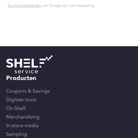
Servicevoorwaarden
van Google zijn van toepassing.
Producten
Coupons & Savings
Digitale tools
On-Shelf
Merchandising
In-store media
Sampling