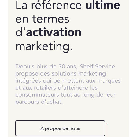
La référence
ultime
en termes
d'
activation
marketing.
Depuis plus de 30 ans, Shelf Service
propose des solutions marketing
intégrées qui permettent aux marques
et aux retailers d'atteindre les
consommateurs tout au long de leur
parcours d'achat.
À propos de nous