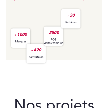
30
+
Retailers
2500
1000
+
POS
Marques
visités/semaine
420
+
Activateurs
Nos projets