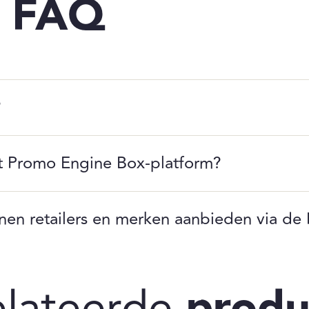
e
FAQ
?
et Promo Engine Box‑platform?
nen retailers en merken aanbieden via d
elateerde
produ