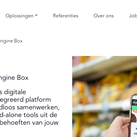
Oplossingen
Referenties
Over ons
Jo
ngine Box
ngine Box
 digitale
tegreerd platform
aadloos samenwerken,
d-alone tools uit de
 behoeften van jouw