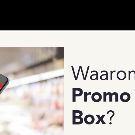
Waaro
Promo
Box
?