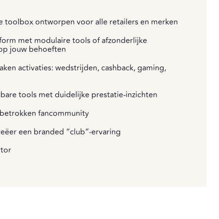
le toolbox ontworpen voor alle retailers en merken
form met modulaire tools of afzonderlijke
 op jouw behoeften
aken activaties: wedstrijden, cashback, gaming,
are tools met duidelijke prestatie-inzichten
 betrokken fancommunity
reëer een branded “club”-ervaring
ctor