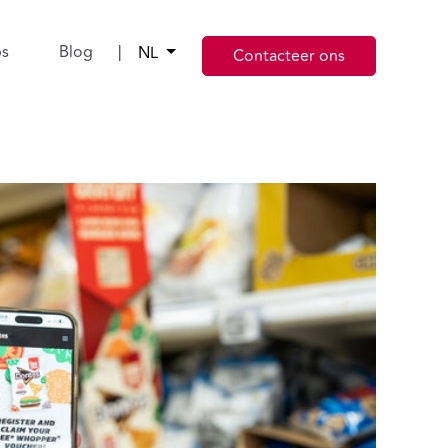
bs
Blog
|
NL
Contacteer ons