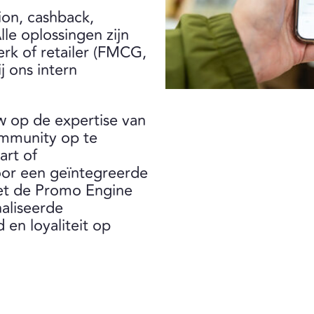
ion, cashback,
le oplossingen zijn
rk of retailer (FMCG,
j ons intern
uw op de expertise van
ommunity op te
art of
voor een geïntegreerde
met de Promo Engine
aliseerde
 en loyaliteit op