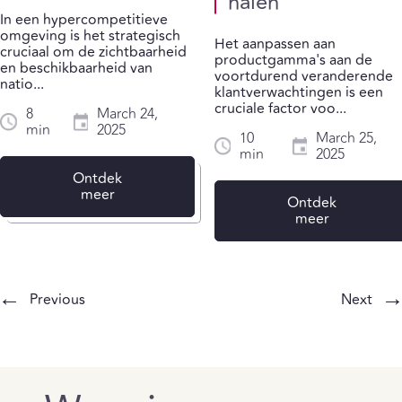
halen
In een hypercompetitieve
omgeving is het strategisch
Het aanpassen aan
cruciaal om de zichtbaarheid
productgamma's aan de
en beschikbaarheid van
voortdurend veranderende
natio...
klantverwachtingen is een
cruciale factor voo...
8
March 24,
min
2025
10
March 25,
min
2025
Ontdek
meer
Ontdek
meer
←
Previous
Next