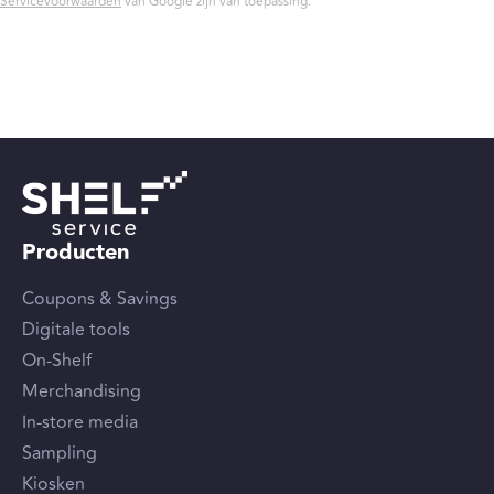
Servicevoorwaarden
van Google zijn van toepassing.
Producten
Coupons & Savings
Digitale tools
On-Shelf
Merchandising
In-store media
Sampling
Kiosken