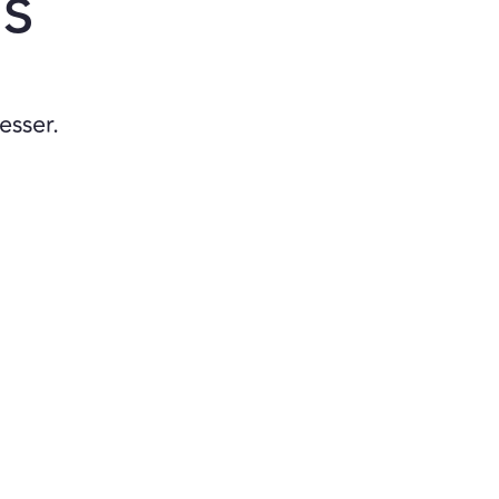
és
esser.