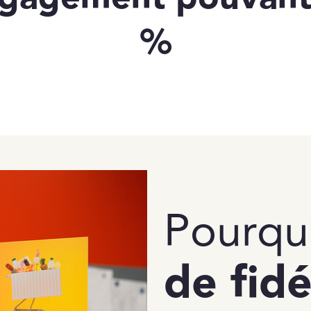
%
Pourqu
de fidé