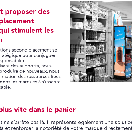
st proposer des
 placement
ui stimulent les
n
lutions second placement se
tratégique pour conjuguer
esponsabilité
isant des supports, nous
n produire de nouveaux, nous
ommation des ressources liées
dons les marques à s’inscrire
sable.
 plus vite dans le panier
 ne s’arrête pas là. Il représente également une soluti
uits et renforcer la notoriété de votre marque directemen