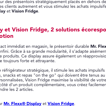
 sur des présentoirs stratégiquement placés en dehors de
des clients autrement et vous stimulez les achats impuls
lay
et
Vision Fridge
.
y et Vision Fridge,
2 solutions écorespo
otion
act immédiat en magasin, le présentoir durable
Mr. Fle
'infini. Grâce à sa grande modularité, il s’adapte aisémen
 de produits. Ce display assure également un réapprovisi
 toujours forte et attrayante.
le réfrigérateur stratégique, il stimule les achats impuls
rs, snacks et repas "on the go" qui doivent être tenus au 
onnalisées, Vision Fridge maximise la visibilité de vo
 côté d'un produit complémentaire, vous créez facilemen
ndre les 2 articles.
ur
Mr. Flexx® Display
et
Vision Fridge
.