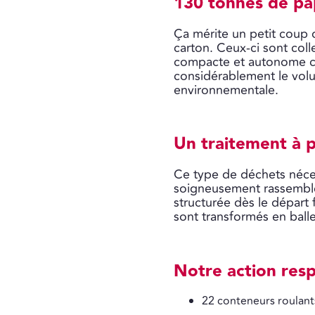
130 tonnes de pap
Ça mérite un petit coup d
carton. Ceux-ci sont col
compacte et autonome co
considérablement le volum
environnementale.
Un traitement à p
Ce type de déchets néces
soigneusement rassemblé
structurée dès le départ 
sont transformés en ball
Notre action respo
22 conteneurs roulants