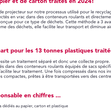
ier et de carton traités en 2024!
e projecteur sur notre processus utilisé pour le recycla
lectés en vrac dans des conteneurs roulants et directem
nçue pour ce type de déchets. Cette méthode a 3 avant
e des déchets, elle facilite leur transport et diminue a
art pour les 13 tonnes plastiques trait
site un traitement séparé et donc une collecte propre.
s dans des conteneurs roulants équipés de sacs spécifi
facilite leur traitement. Une fois compressés dans nos in
es compactes, prêtes à être transportées vers des centr
nsable en chiffres ...
 dédiés au papier, carton et plastique