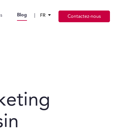
Blog
s
|
FR
Contactez-nous
rketing
in