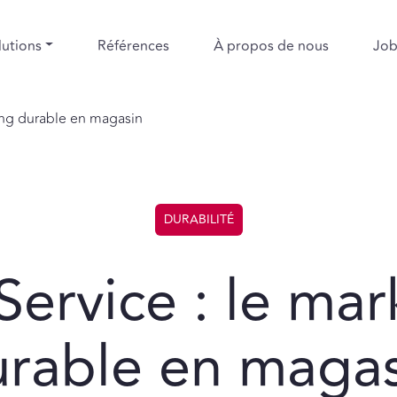
lutions
Références
À propos de nous
Job
ng durable en magasin
DURABILITÉ
Service : le ma
rable en magas