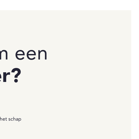
m een
r?
 het schap