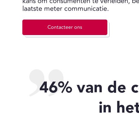
kans om consumenten te verleiden, be
laatste meter communicatie.
Contacteer ons
46% van de c
in he