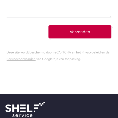
Verzenden
Deze site wordt beschermd door reCAPTCHA en
het Privacybeleid
en
de
Servicevoorwaarden
van Google zijn van toepassing.