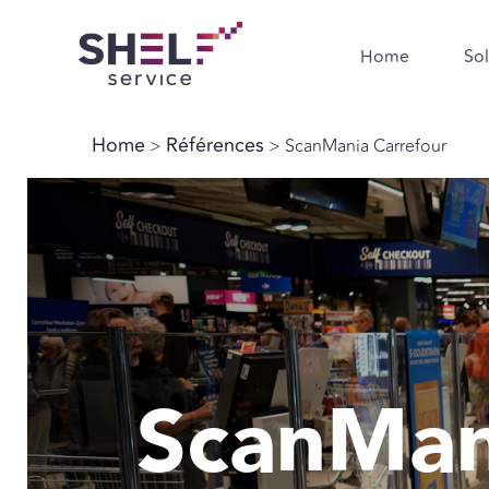
Home
Sol
Home
Références
>
> ScanMania Carrefour
ScanMan