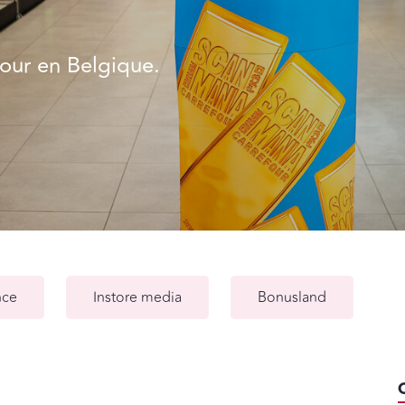
our en Belgique.
nce
Instore media
Bonusland