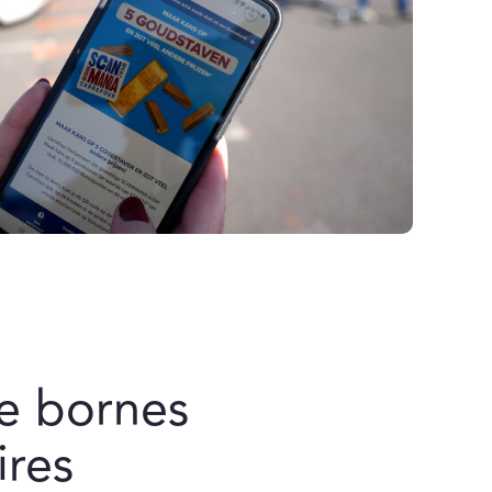
de bornes
ires