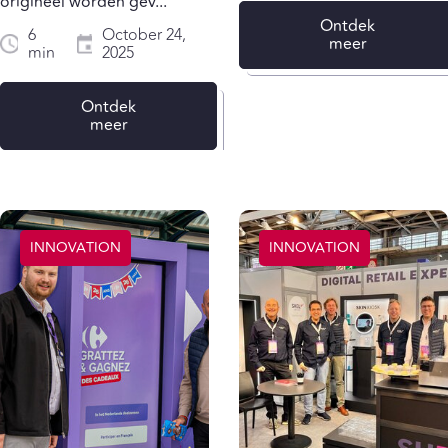
origineel worden gev...
Ontdek
6
October 24,
meer
min
2025
Ontdek
meer
INNOVATION
INNOVATION