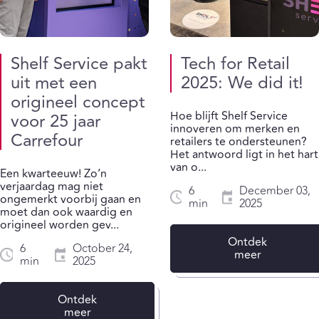
Shelf Service pakt
Tech for Retail
uit met een
2025: We did it!
origineel concept
Hoe blijft Shelf Service
voor 25 jaar
innoveren om merken en
Carrefour
retailers te ondersteunen?
Het antwoord ligt in het hart
van o...
Een kwarteeuw! Zo’n
verjaardag mag niet
6
December 03,
ongemerkt voorbij gaan en
min
2025
moet dan ook waardig en
origineel worden gev...
Ontdek
6
October 24,
meer
min
2025
Ontdek
meer