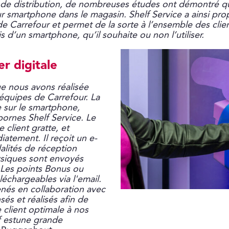
nde distribution, de nombreuses études ont démontré q
eur smartphone dans le magasin. Shelf Service a ainsi pr
e Carrefour et permet de la sorte à l’ensemble des clien
s d’un smartphone, qu’il souhaite ou non l’utiliser.
er digitale
e nous avons réalisée
 équipes de Carrefour. La
e sur le smartphone,
bornes Shelf Service. Le
 client gratte, et
atement. Il reçoit un e-
dalités de réception
ysiques sont envoyés
 Les points Bonus ou
échargeables via l'email.
és en collaboration avec
sés et réalisés afin de
client optimale à nos
if estune grande