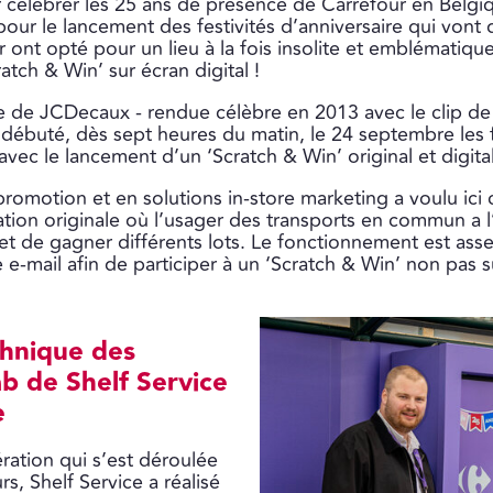
r célébrer les 25 ans de présence de Carrefour en Belgiq
pour le lancement des festivités d’anniversaire qui vont
r ont opté pour un lieu à la fois insolite et emblématiqu
ratch & Win’ sur écran digital !
e de JCDecaux - rendue célèbre en 2013 avec le clip de
ébuté, dès sept heures du matin, le 24 septembre les fes
vec le lancement d’un ‘Scratch & Win’ original et digital
promotion et en solutions in-store marketing a voulu ici 
tion origi­nale où l’usager des transports en commun a l
t de gagner différents lots. Le fonction­nement est assez 
 e-mail afin de participer à un ‘Scratch & Win’ non pas s
hnique des
ab de Shelf Service
e
ération qui s’est déroulée
s, Shelf Service a réalisé