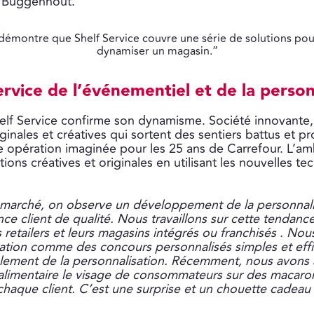
l Buggenhout.
démontre que Shelf Service couvre une série de solutions pour
dynamiser un magasin.”
ervice de l’événementiel et de la person
elf Service confirme son dynamisme. Société innovante,
iginales et créatives qui sortent des sentiers battus et 
tte opération imaginée pour les 25 ans de Carrefour. L’am
ions créatives et originales en utilisant les nouvelles t
 marché, on observe un développement de la personnalis
ce client de qualité. Nous travaillons sur cette tendanc
retailers et leurs magasins intégrés ou franchisés . No
sation comme des concours personnalisés simples et effi
lement de la personnalisation. Récemment, nous avons a
alimentaire le visage de consommateurs sur des macaro
chaque client. C’est une surprise et un chouette cadeau 